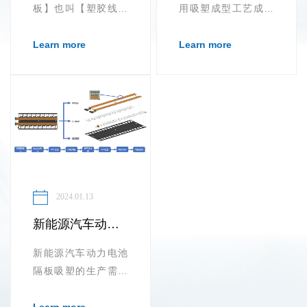
板】也叫【塑胶线束
用吸塑成型工艺成型
隔离板】的生产需要
的吸塑托盘，在各个
采用热压技术...
行业中都有广泛的用
Learn more
Learn more
途，不同的材质所能
适用的范围...
2024.01.13
新能源汽车动力电池隔板吸塑
新能源汽车动力电池
隔板吸塑的生产需要
用到ABS 塑料等高强
度、耐腐蚀的材料，