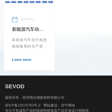
2024.01.13
新能源汽车动力电池隔板吸塑
新能源汽车动力电池
隔板吸塑的生产需要
用到ABS 塑料等高强
度、耐腐蚀的材料，
Learn more
同时还需要添加一定
的防静...
SEVOD
版权所有：苏州西沃德新材料有限公司
苏ICP备12076793号-2
网站建设：
皆中网络
专注于热成型产品特殊材料研发及产品开发设计和制造